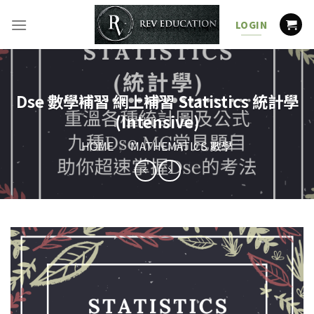
Skip
to
LOGIN
content
Dse 數學補習 網上補習 Statistics 統計學
(Intensive)
HOME
/
MATHEMATICS 數學