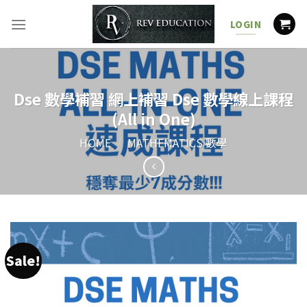
Skip
to
LOGIN
content
Dse 數學補習 網上補習 Dse 數學線上課程
(All in One)
HOME
/
MATHEMATICS 數學
Sale!