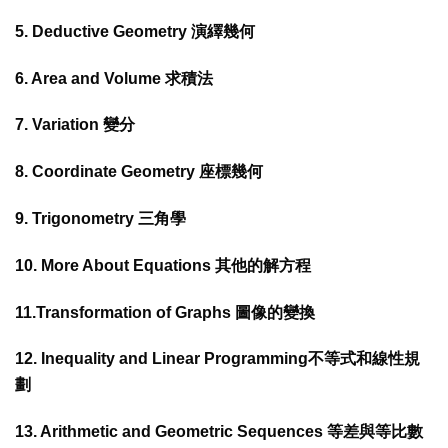
5. Deductive Geometry 演繹幾何
6. Area and Volume 求積法
7. Variation 變分
8. Coordinate Geometry 座標幾何
9. Trigonometry 三角學
10. More About Equations 其他的解方程
11.Transformation of Graphs 圖像的變換
12. Inequality and Linear Programming不等式和線性規
劃
13. Arithmetic and Geometric Sequences 等差與等比數