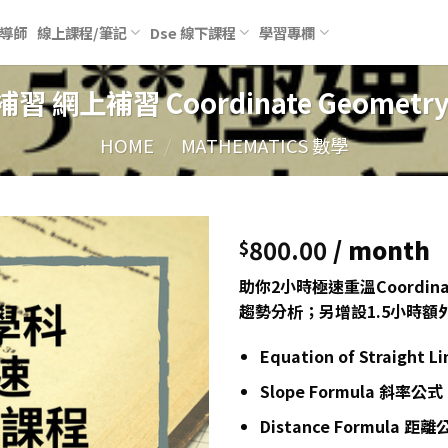
導師
線上課程/筆記
Dse 線下課程
學習專欄
補習 網上補習 Coordinate Geomet
HOME
/
MATHEMATICS 數學
800.00
/ month
$
助你2小時極速重溫Coordin
趨勢分析；另增設1.5小時
Equation of Straight
Slope Formula 斜率公式
Distance Formula 距離