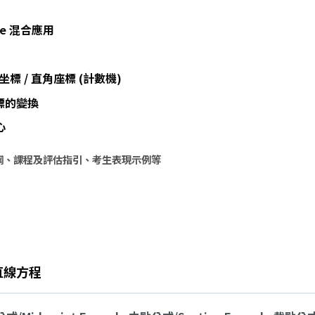
rcle 混合應用
es 極坐標 / 直角座標 (計數機)
 坐標的變換
心
綱、課程及評估指引、考生表現示例等
es 直線方程