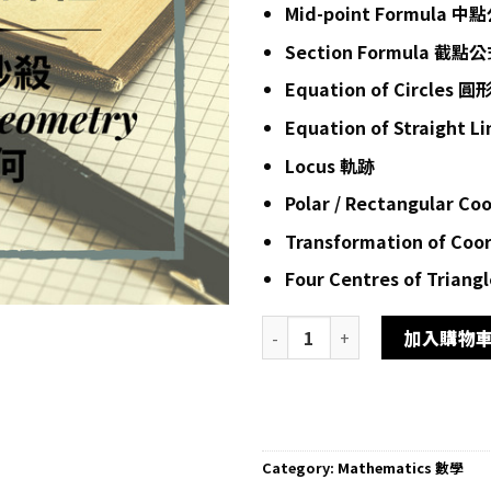
Mid-point Formula 中
Section Formula 截點
Equation of Circles 
Equation of Straight 
Locus 軌跡
Polar / Rectangular
Transformation of C
Four Centres of Tria
Dse 數學補習 網上補習 Coordina
加入購物
Category:
Mathematics 數學