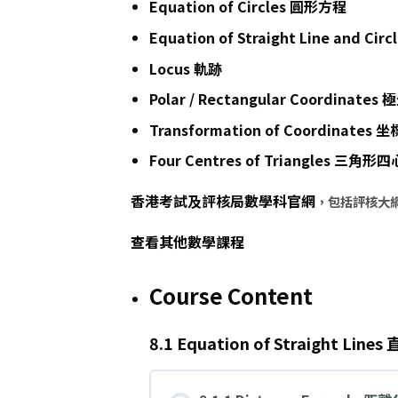
Equation of Circles 圓形方程
Equation of Straight Line and Ci
Locus 軌跡
Polar / Rectangular Coordinat
Transformation of Coordinates
Four Centres of Triangles 三角形四
香港考試及評核局
數學科官網
，包括評核大
查看其他數學課程
Course Content
8.1 Equation of Straight Lin