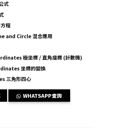
點公式
公式
圓形方程
Line and Circle 混合應用
 Coordinates 極坐標 / 直角座標 (計數機)
oordinates 坐標的變換
ngles 三角形四心
te Geometry 座標幾何 quantity
車
WHATSAPP查詢