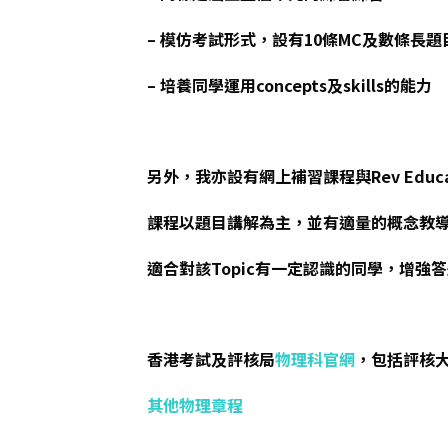
– 模仿考試形式，設有10條MC及數條長題
– 培養同學運用concepts及skills的能力
另外，我亦設有網上補習課程與Rev Educa
課程以題目講解為主，並有適量的概念教
適合對該Topic有一定認識的同學，增強
香港考試及評核局
物理科官網
，包括評核
其他物理章程