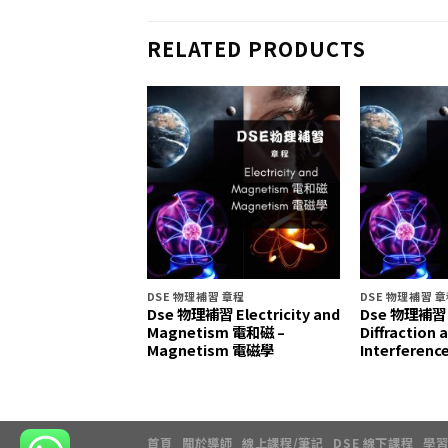
RELATED PRODUCTS
習 章程
DSE 物理補習 章程
DSE 物理補習 
習 Force and
Dse 物理補習 Electricity and
Dse 物理補習 
力學與運動 (3) –
Magnetism 電和磁 –
Diffraction 
ile Motion 拋體運動
Magnetism 電磁學
Interfere
首頁
關於導師
線上課程/筆記
DSE 線下課程
學