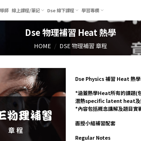
導師
線上課程/筆記
Dse 線下課程
學習專欄
Dse 物理補習 Heat 熱學
HOME
/
DSE 物理補習 章程
Dse Physics 補習 Heat 熱學
*涵蓋熱學Heat所有的課題(包括比
潛熱specific latent heat
*內容包括概念講解及題目實
面授小組補習配套
Regular Notes