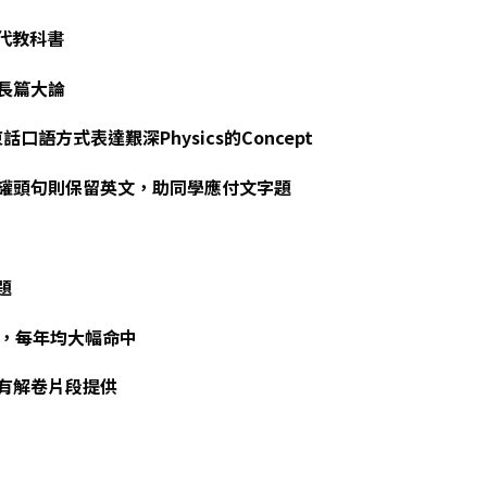
取代教科書
的長篇大論
東話口語方式表達艱深Physics的Concept
及作答罐頭句則保留英文，助同學應付文字題
題
21，每年均大幅命中
並有解卷片段提供