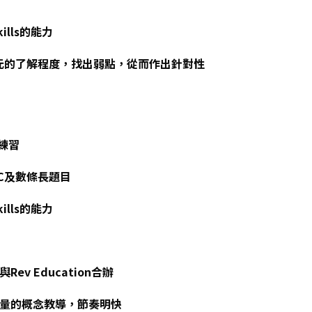
ills的能力
對單元的了解程度，找出弱點，從而作出針對性
練習
MC及數條長題目
ills的能力
v Education合辦
量的概念教導，節奏明快