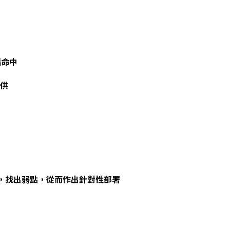
幅命中
提供
程度，找出弱點，從而作出針對性部署