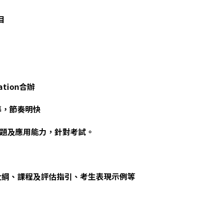
目
tion合辦
導，節奏明快
答題及應用能力，針對考試。
大綱、課程及評估指引、考生表現示例等