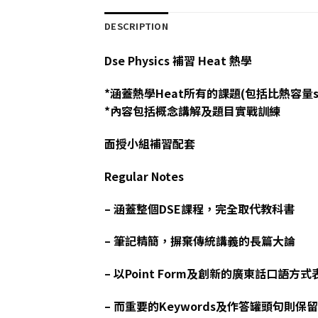
DESCRIPTION
Dse Physics 補習 Heat 熱學
*涵蓋熱學Heat所有的課題(包括比熱容量specific
*內容包括概念講解及題目實戰訓練
面授小組補習配套
Regular Notes
– 涵蓋整個DSE課程，完全取代教科書
– 筆記精簡，摒棄傳統講義的長篇大論
– 以Point Form及創新的廣東話口語方式表達
– 而重要的Keywords及作答罐頭句則