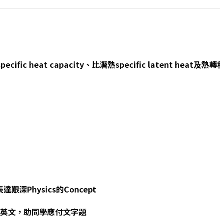
 heat capacity、比潛熱specific latent heat及熱轉移tr
艱深Physics的Concept
保留英文，助同學應付文字題