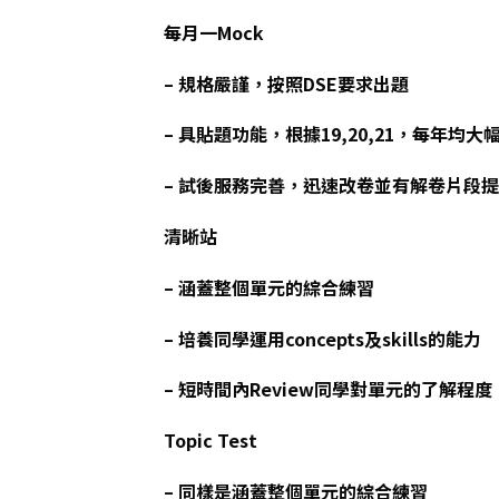
每月一Mock
– 規格嚴謹，按照DSE要求出題
– 具貼題功能，根據19,20,21，每年均大
– 試後服務完善，迅速改卷並有解卷片段
清晰站
– 涵蓋整個單元的綜合練習
– 培養同學運用concepts及skills的能力
– 短時間內Review同學對單元的了解
Topic Test
– 同樣是涵蓋整個單元的綜合練習