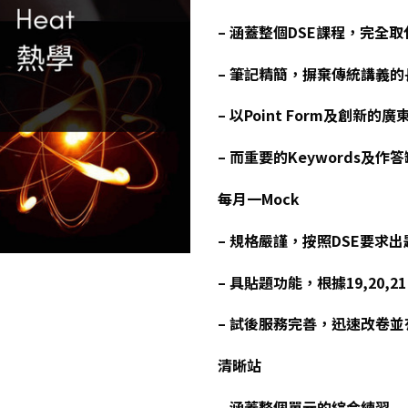
– 涵蓋整個DSE課程，完全
– 筆記精簡，摒棄傳統講義
– 以Point Form及創新的廣
– 而重要的Keywords
每月一Mock
– 規格嚴謹，按照DSE要求出
– 具貼題功能，根據19,20,
– 試後服務完善，迅速改卷
清晰站
– 涵蓋整個單元的綜合練習