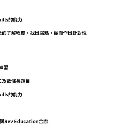
ills的能力
對單元的了解程度，找出弱點，從而作出針對性
練習
MC及數條長題目
ills的能力
v Education合辦