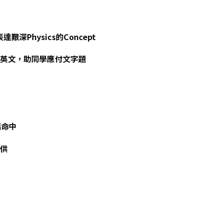
艱深Physics的Concept
保留英文，助同學應付文字題
幅命中
提供