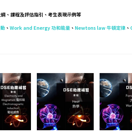
大綱、課程及評估指引、考生表現示例等
運動
、
Work and Energy 功和能量
、
Newtons law 牛頓定律
、