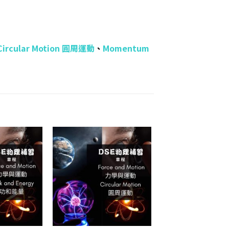
Circular Motion 圓周運動
、
Momentum