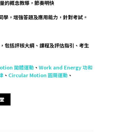
量的概念教導，節奏明快
的同學，增強答題及應用能力，針對考試。
，包括評核大綱、課程及評估指引、考生
 Motion 拋體運動
、
Work and Energy 功和
定律
、
Circular Motion 圓周運動
、
上堂