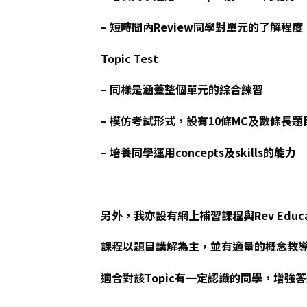
– 短時間內Review同學對單元的了解
Topic Test
– 同樣是涵蓋整個單元的綜合練習
– 模仿考試形式，設有10條MC及數條長題
– 培養同學運用concepts及skills的能力
另外，我亦設有網上補習課程與Rev Educa
課程以題目講解為主，並有適量的概念教
適合對該Topic有一定認識的同學，增強