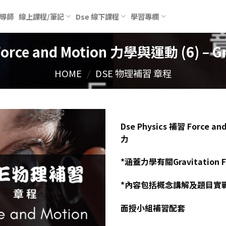
導師
線上課程/筆記
Dse 線下課程
學習專欄
rce and Motion 力學與運動 (6) – Gr
HOME
/
DSE 物理補習 章程
Dse Physics 補習 Force an
力
*涵蓋力學有關Gravitation Fo
*內容包括概念講解及題目實
面授小組補習配套