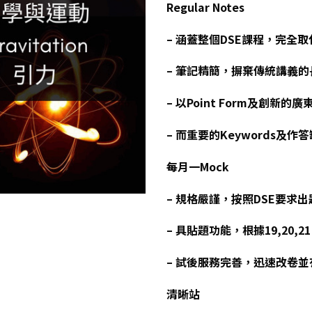
Regular Notes
– 涵蓋整個DSE課程，完全
– 筆記精簡，摒棄傳統講義
– 以Point Form及創新的廣
– 而重要的Keywords
每月一Mock
– 規格嚴謹，按照DSE要求出
– 具貼題功能，根據19,20,
– 試後服務完善，迅速改卷
清晰站