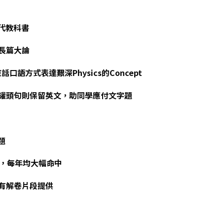
取代教科書
的長篇大論
東話口語方式表達艱深Physics的Concept
及作答罐頭句則保留英文，助同學應付文字題
題
21，每年均大幅命中
並有解卷片段提供