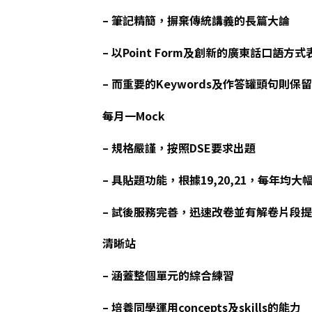
– 筆記精簡，摒棄傳統講義的長篇大論
– 以Point Form及創新的廣東話口語方式表達
– 而重要的Keywords及作答罐頭句則
每月一Mock
– 規格嚴謹，按照DSE要求出題
– 具貼題功能，根據19,20,21，每年均大
– 試後服務完善，迅速改卷並有解卷片段
清晰站
– 涵蓋整個單元的綜合練習
– 培養同學運用concepts及skills的能力