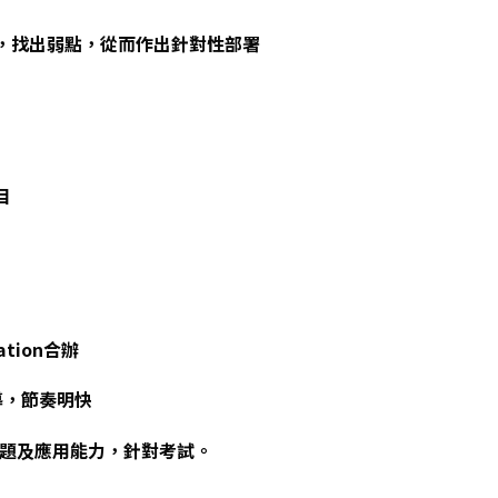
程度，找出弱點，從而作出針對性部署
目
tion合辦
導，節奏明快
答題及應用能力，針對考試。