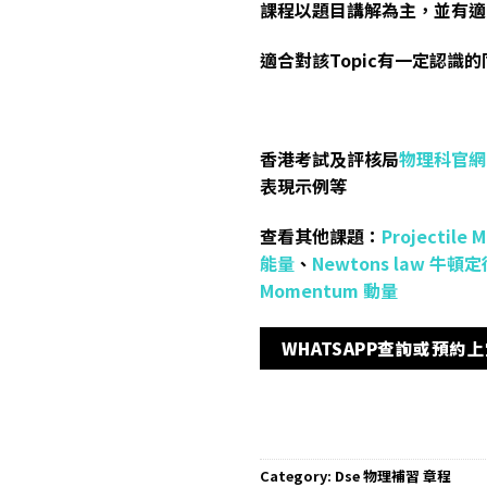
課程以題目講解為主，並有適
適合對該Topic有一定認識
香港考試及評核局
物理科官網
表現示例等
查看其他課題：
Projectile
能量
、
Newtons law 牛頓
Momentum 動量
WHATSAPP查詢或預約
Category:
Dse 物理補習 章程