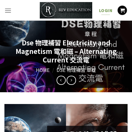
Skip
to
LOGIN
content
Dse 物理補習 Electricity and
Magnetism 電和磁 – Alternating
Current 交流電
HOME
/
DSE 物理補習 章程