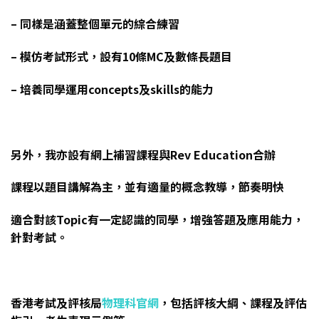
– 同樣是涵蓋整個單元的綜合練習
– 模仿考試形式，設有10條MC及數條長題目
– 培養同學運用concepts及skills的能力
另外，我亦設有網上補習課程與Rev Education合辦
課程以題目講解為主，並有適量的概念教導，節奏明快
適合對該Topic有一定認識的同學，增強答題及應用能力，
針對考試。
香港考試及評核局
物理科官網
，包括評核大綱、課程及評估