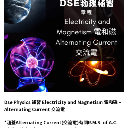
Dse Physics 補習 Electricity and Magnetism 電和磁 –
Alternating Current 交流電
*涵蓋Alternating Current(交流電)有關R.M.S. of A.C.