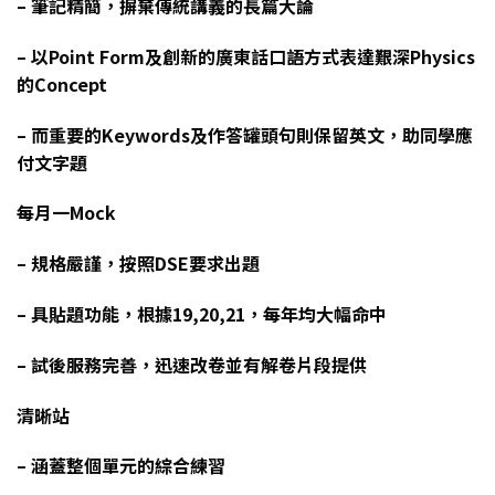
– 筆記精簡，摒棄傳統講義的長篇大論
– 以Point Form及創新的廣東話口語方式表達艱深Physics
的Concept
– 而重要的Keywords及作答罐頭句則保留英文，助同學應
付文字題
每月一Mock
– 規格嚴謹，按照DSE要求出題
– 具貼題功能，根據19,20,21，每年均大幅命中
– 試後服務完善，迅速改卷並有解卷片段提供
清晰站
– 涵蓋整個單元的綜合練習