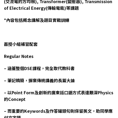
(交流電的方均根), Transformer(變壓器), Transmission
of Electrical Energy(傳輸電能)等課題
*內容包括概念講解及題目實戰訓練
面授小組補習配套
Regular Notes
– 涵蓋整個DSE課程，完全取代教科書
– 筆記精簡，摒棄傳統講義的長篇大論
– 以Point Form及創新的廣東話口語方式表達艱深Physics
的Concept
– 而重要的Keywords及作答罐頭句則保留英文，助同學應
付文字題