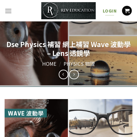
Skip
to
LOGIN
content
Dse Physics 補習 網上補習 Wave 波動學
– Lens 透鏡學
HOME
/
PHYSICS 物理