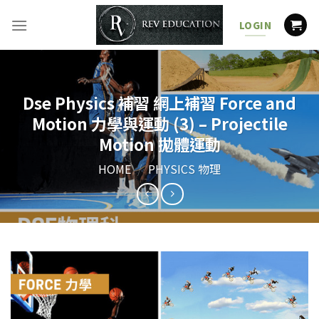
Skip
to
LOGIN
content
Dse Physics 補習 網上補習 Force and
Motion 力學與運動 (3) – Projectile
Motion 拋體運動
HOME
/
PHYSICS 物理