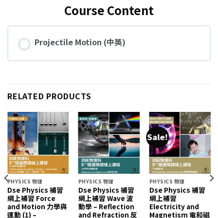
Course Content
Projectile Motion (中英)
RELATED PRODUCTS
Sale!
PHYSICS 物理
PHYSICS 物理
PHYSICS 物理
Dse Physics 補習
Dse Physics 補習
Dse Physics 補習
網上補習 Force
網上補習 Wave 波
網上補習
and Motion 力學與
動學 – Reflection
Electricity and
運動 (1) –
and Refraction 反
Magnetism 電和磁