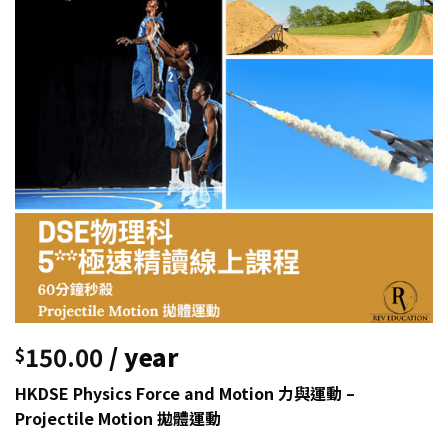
150.00
/ year
$
HKDSE Physics Force and Motion 力與運動 –
Projectile Motion 拋體運動