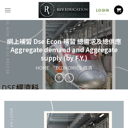
Skip
to
LOGIN
content
網上補習 Dse Econ 補習 總需求及總供應
Aggregate demand and Aggregate
supply (by F.Y.)
HOME
/
ECONOMICS 經濟